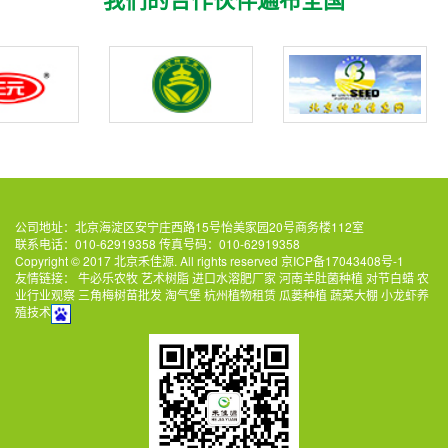
公司地址：北京海淀区安宁庄西路15号怡美家园20号商务楼112室
联系电话：010-62919358 传真号码：010-62919358
Copyright © 2017 北京禾佳源. All rights reserved
京ICP备17043408号-1
友情链接：
牛必乐农牧
艺术树脂
进口水溶肥厂家
河南羊肚菌种植
对节白蜡
农
业行业观察
三角梅树苗批发
淘气堡
杭州植物租赁
瓜蒌种植
蔬菜大棚
小龙虾养
殖技术