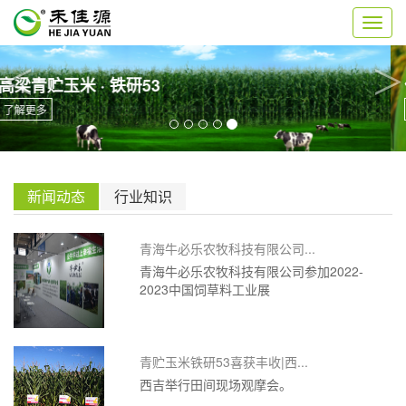
切
换
导
<
>
航
优质常规 · 水稻
了解更多
新闻动态
行业知识
青海牛必乐农牧科技有限公司...
青海牛必乐农牧科技有限公司参加2022-
2023中国饲草料工业展
青贮玉米铁研53喜获丰收|西...
西吉举行田间现场观摩会。