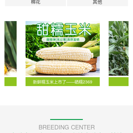
棉花
其他
新鲜糯玉米上市了——硒糯2369
青早5
BREEDING CENTER