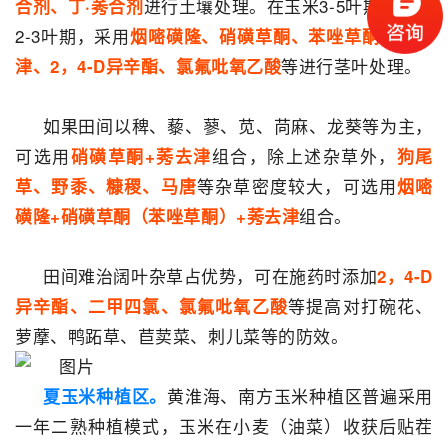
进行土壤处理。在玉米3-5叶期，杂草
合剂、丁·莠合剂
2-3叶期，采用
烟嘧磺隆、硝磺草酮、苯唑草酮、莠去
等进行茎叶处理。
津、2，4-D异辛酯、氯氟吡氧乙酸
如果田间以稗、藜、蓼、苋、苘麻、龙葵等为主，
可选用
组合，除上述杂草外，
硝磺草酮+莠去津
狗尾
等杂草密度较大，可选用
草、野黍、糠稷、马唐
烟嘧
组合。
磺隆+硝磺草酮（苯唑草酮）+莠去津
田间难治阔叶杂草占优势，可在施药时添加
2，4-D
等提高对打碗花、
异辛酯、二甲四氯、氯氟吡氧乙酸
萝藦、鸭跖草、苣荬菜、刺儿菜等的防效。
黄淮海、南方玉米种植区普遍采用
夏玉米种植区。
一年二熟种植模式，玉米在小麦（油菜）收获后贴茬