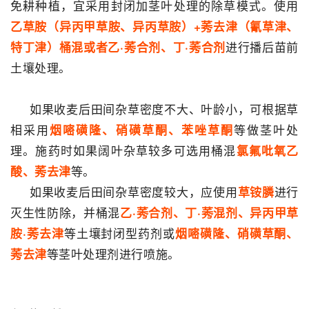
免耕种植，宜采用封闭加茎叶处理的除草模式。使用
乙草胺（异丙甲草胺、异丙草胺）+莠去津（氰草津、
进行播后苗前
特丁津）桶混或者乙·莠合剂、丁·莠合剂
土壤处理。
如果收麦后田间杂草密度不大、叶龄小，可根据草
相采用
等做茎叶处
烟嘧磺隆、硝磺草酮、苯唑草酮
理。施药时如果阔叶杂草较多可选用桶混
氯氟吡氧乙
等。
酸、莠去津
如果收麦后田间杂草密度较大，应使用
进行
草铵膦
灭生性防除，并桶混
乙·莠合剂、丁·莠混剂、异丙甲草
等土壤封闭型药剂或
胺·莠去津
烟嘧磺隆、硝磺草酮、
等茎叶处理剂进行喷施。
莠去津