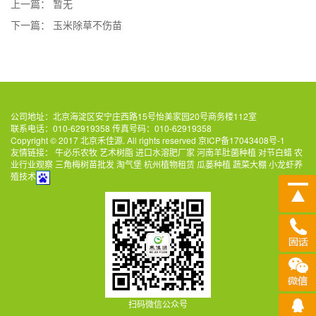
上一篇：
暂无
下一篇：
玉米除草不伤苗
公司地址：北京海淀区安宁庄西路15号怡美家园20号商务楼112室
联系电话：010-62919358 传真号码：010-62919358
Copyright © 2017 北京禾佳源. All rights reserved
京ICP备17043408号-1
友情链接：
牛必乐农牧
艺术树脂
进口水溶肥厂家
河南羊肚菌种植
对节白蜡
农
业行业观察
三角梅树苗批发
淘气堡
杭州植物租赁
瓜蒌种植
蔬菜大棚
小龙虾养
殖技术
扫码微信公众号