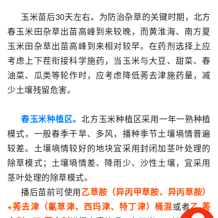
玉米苗后30天左右。为防治杂草的关键时期，北方
春玉米田杂草出苗高峰到来较晚，而黄淮海、南方夏
玉米田杂草出苗高峰到来相对较早。在药剂选择上应
考虑上下茬衔接科学施药，当玉米与大豆、甜菜、春
油菜、瓜类等轮作时，应考虑降低莠去津施药量，减
少土壤残留危害。
北方玉米种植区采用一年一熟种植
春玉米种植区。
模式，一般春季干旱、多风，播种季节土壤墒情普遍
较差。土壤墒情较好的地块宜采用封闭加茎叶处理的
除草模式；土壤墒情差、降雨少、沙性土壤，宜采用
茎叶处理的除草模式。
播后苗前可使用
乙草胺（异丙甲草胺、异丙草胺）
或者
+莠去津（氰草津、西玛津、特丁津）桶混
乙·莠