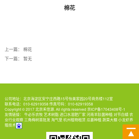
棉花
上一篇：
棉花
下一篇：
暂无
公司地址：北京海淀区安宁庄西路15号怡美家园20号商务楼112室
联系电话：010-62919358 传真号码：010-62919358
Copyright © 2017 北京禾佳源. All rights reserved
京ICP备17043408号-1
友情链接：
牛必乐农牧
艺术树脂
进口水溶肥厂家
河南羊肚菌种植
对节白蜡
农
业行业观察
三角梅树苗批发
淘气堡
杭州植物租赁
瓜蒌种植
蔬菜大棚
小龙虾养
殖技术