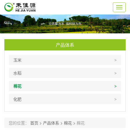
切
换
导
航
产品体系
玉米
水稻
棉花
化肥
您的位置：
首页 >
产品体系 >
棉花 >
棉花