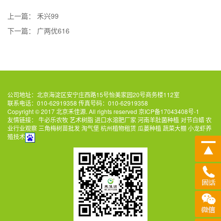
上一篇：
禾兴99
下一篇：
广两优616
公司地址：北京海淀区安宁庄西路15号怡美家园20号商务楼112室
联系电话：010-62919358 传真号码：010-62919358
Copyright © 2017 北京禾佳源. All rights reserved
京ICP备17043408号-1
友情链接：
牛必乐农牧
艺术树脂
进口水溶肥厂家
河南羊肚菌种植
对节白蜡
农
业行业观察
三角梅树苗批发
淘气堡
杭州植物租赁
瓜蒌种植
蔬菜大棚
小龙虾养
殖技术