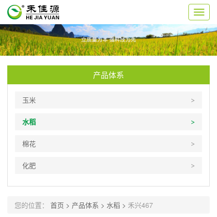
切
换
导
航
产品体系
玉米
水稻
棉花
化肥
您的位置：
首页 >
产品体系 >
水稻 >
禾兴467